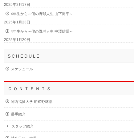
2025年2月17日
4年生から～僕の野球人生 山下周平～
2025年1月23日
4年生から～僕の野球人生 中澤雄喬～
2025年1月20日
S C H E D U L E
スケジュール
Ｃ Ｏ Ｎ Ｔ Ｅ Ｎ Ｔ Ｓ
関西福祉大学 硬式野球部
選手紹介
スタッフ紹介