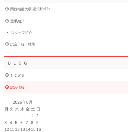
関西福祉大学 硬式野球部
選手紹介
スタッフ紹介
試合日程・結果
Ｂ Ｌ Ｏ Ｇ
ＮＥＷＳ
試合情報
2026年8月
月
火
水
木
金
土
日
1
2
3
4
5
6
7
8
9
10
11
12
13
14
15
16