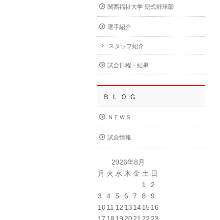
関西福祉大学 硬式野球部
選手紹介
スタッフ紹介
試合日程・結果
Ｂ Ｌ Ｏ Ｇ
ＮＥＷＳ
試合情報
2026年8月
月
火
水
木
金
土
日
1
2
3
4
5
6
7
8
9
10
11
12
13
14
15
16
17
18
19
20
21
22
23