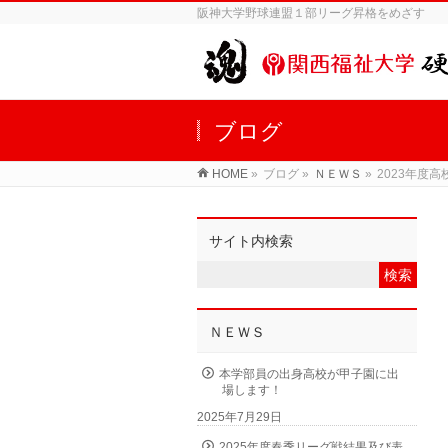
阪神大学野球連盟１部リーグ昇格をめざす
ブログ
HOME
»
ブログ »
ＮＥＷＳ
»
2023年度
サイト内検索
ＮＥＷＳ
本学部員の出身高校が甲子園に出
場します！
2025年7月29日
2025年度春季リーグ戦結果及び表