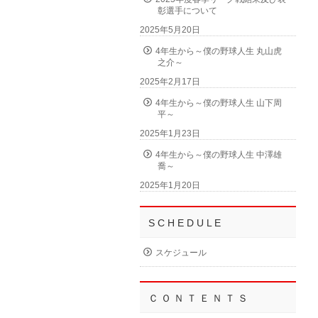
彰選手について
2025年5月20日
4年生から～僕の野球人生 丸山虎
之介～
2025年2月17日
4年生から～僕の野球人生 山下周
平～
2025年1月23日
4年生から～僕の野球人生 中澤雄
喬～
2025年1月20日
S C H E D U L E
スケジュール
Ｃ Ｏ Ｎ Ｔ Ｅ Ｎ Ｔ Ｓ