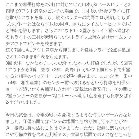
ここまで相手打線を2安打に封じていた山本が3ベースヒットと2
四球で0アウト満塁のピンチの場面で、まず浅い外野フライに打
ち取り1アウトを奪うも、続くバッターの内野ゴロが惜しくもダ
ブルプレーとはならず1-1の同点、さらにタイムリーヒットで1-2
と逆転を許します。さらに2アウト1・3塁からライト前へ運ばれ
るもライトの三村が素晴らしいストライク返球を見せホームタッ
チアウトでピンチを凌ぎます。
続く7回にも1アウト満塁から押し出しと犠牲フライで2点を追加
され1-4のまま9回表を迎えます。
3回以降、なかなかチャンスが作れなかった打線でしたが、9回表
1アウトから3番 笠原（2年 高野山）がレフト前ヒットで出塁
すると相手のバッテリーミスで2塁へ進みます。ここで4番 田中
（4年 相生産業）のセンター前へ抜けるかという打球を相手シ
ョートが追い付くも捕球しきれず（記録は内野安打）、その間に
2塁ランナーの笠原が一気にホームへ還り1点を返すも反撃及ばず
2-4で敗れました。
今日の試合は、今季の戦いを象徴するような悔しいゲームとなり
ました。守備の面ではピンチの場面でも粘り強く守ることがで
き、接戦に持ち込むことはできました。ただ、記録に残らないミ
スや守備位置を含めた判断ミス、大事な場面でのミスなどもっと