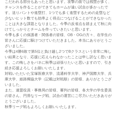
こだわれる部分もあったと思います。攻撃の面では残塁が多く、
チャンスを作ることができてもホームが遠い試合が多かったで
す。送りバントや進塁打、1つでも多く進塁するための走塁など
少ないヒット数でも効率よく得点につなげることができなかった
ことは大きな課題となりました。今季の反省点を踏まえて秋に向
けてしっかりとチームを作っていきたいと思います。
今季も多くの保護者・関係者の皆様、OB・OGの方々、在学生の
皆さんに応援に駆けつけていただきました。本当にありがとうご
ざいました。
今季は4勝6敗で第5位と負け越し2つでBクラスという非常に悔し
い結果となり、応援に応えられなかったことは申し訳なく思いま
す。この悔しさをバネに秋季は頑張りたいと思いますので、引き
続き応援よろしくお願いいたします。
対戦いただいた宝塚医療大学、流通科学大学、神戸国際大学、兵
庫大学、姫路獨協大学（記載は対戦順）の皆様、ありがとうござ
いました。
また、連盟役員・事務局の皆様、審判の皆様、各大学の学生委員
の皆さん、円滑なリーグ戦、試合の運営にご尽力いただきありが
とうございました。
秋季リーグ戦もよろしくお願いいたします。