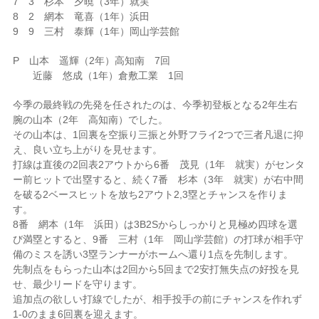
7 3 杉本 夕暁（3年）就実
8 2 網本 竜喜（1年）浜田
9 9 三村 泰輝（1年）岡山学芸館
P 山本 遥輝（2年）高知南 7回
近藤 悠成（1年）倉敷工業 1回
今季の最終戦の先発を任されたのは、今季初登板となる2年生右
腕の山本（2年 高知南）でした。
その山本は、1回裏を空振り三振と外野フライ2つで三者凡退に抑
え、良い立ち上がりを見せます。
打線は直後の2回表2アウトから6番 茂見（1年 就実）がセンタ
ー前ヒットで出塁すると、続く7番 杉本（3年 就実）が右中間
を破る2ベースヒットを放ち2アウト2,3塁とチャンスを作りま
す。
8番 網本（1年 浜田）は3B2Sからしっかりと見極め四球を選
び満塁とすると、9番 三村（1年 岡山学芸館）の打球が相手守
備のミスを誘い3塁ランナーがホームへ還り1点を先制します。
先制点をもらった山本は2回から5回まで2安打無失点の好投を見
せ、最少リードを守ります。
追加点の欲しい打線でしたが、相手投手の前にチャンスを作れず
1-0のまま6回裏を迎えます。