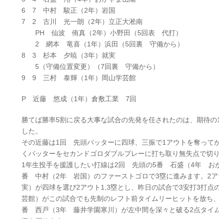
6 7 中村 駿正（2年）岩国
7 2 古川 光一朗（2年）立正大淞南
PH 仙波 侑真（2年）小野田（5回表 代打）
2 網本 竜喜（1年）浜田（5回裏 守備から）
8 3 杉本 夕暁（3年）就実
5（守備位置変更）（7回裏 守備から）
9 9 三村 泰輝（1年）岡山学芸館
P 近藤 悠成（1年）倉敷工業 7回
勝てば勝率5割に戻る大事な試合の先発を任されたのは、期待の
した。
その近藤は1回 先頭バッターに四球、三振で1アウトを奪ってか
くバッターをセカンドゴロダブルプレーに打ち取り無失点で切
1年生投手を援護したい打線は2回 先頭の5番 石盛（4年 お
番 中村（2年 岩国）のファーストゴロで3塁に進みます。2ア
実）が四球を選び2アウト1,3塁とし、昨日の試合で3安打3打点
芸館）がこの試合でも先制のレフト前タイムリーヒットを放ち、な
番 西戸（3年 藤井学園寒川）が左中間を深々と破る2点タイム