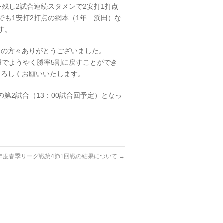
残し2試合連続スタメンで2安打1打点
でも1安打2打点の網本（1年 浜田）な
す。
Gの方々ありがとうございました。
勝でようやく勝率5割に戻すことができ
よろしくお願いいたします。
戸の第2試合（13：00試合回予定）となっ
3年度春季リーグ戦第4節1回戦の結果について
→