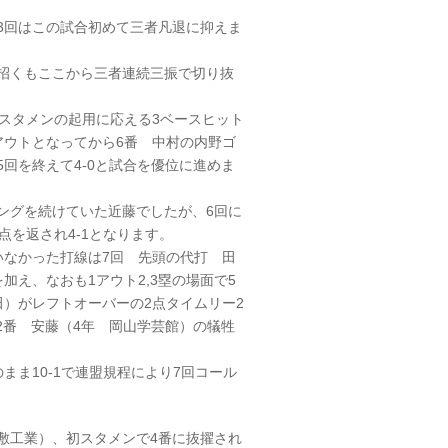
3回はこの試合初めて三者凡退に抑えま
を招くもここから三者連続三振で切り抜
初スタメンの起用に応える3ベースヒット
アウトとなってから6番 中村の内野ゴ
回を終えて4-0と試合を優位に進めま
ングを続けていた近藤でしたが、6回に
点を返され4-1となります。
いなかった打線は7回 先頭の代打 田
加え、なおも1アウト2,3塁の場面で5
田）がレフトオーバーの2点タイムリー2
2番 安藤（4年 岡山学芸館）の犠牲
まま10-1で連盟規程により7回コール
敷工業）、初スタメンで4番に抜擢され