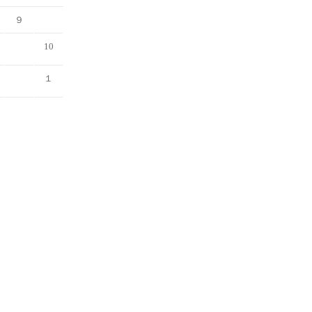
９
10
１