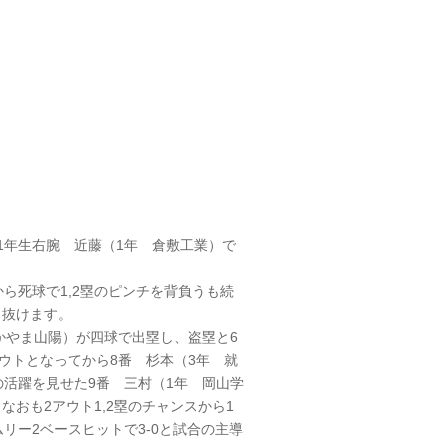
1年生右腕 近藤（1年 倉敷工業）で
ら死球で1,2塁のピンチを背負うも続
り抜けます。
かやま山陽）が四球で出塁し、盗塁と6
ウトとなってから8番 杉本（3年 就
の活躍を見せた9番 三村（1年 岡山学
おも2アウト1,2塁のチャンスから1
リー2ベースヒットで3-0と試合の主導