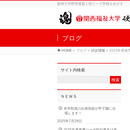
阪神大学野球連盟１部リーグ昇格をめざす
ブログ
HOME
»
ブログ »
試合情報
»
2023年度
サイト内検索
ＮＥＷＳ
本学部員の出身高校が甲子園に出
場します！
2025年7月29日
2025年度春季リーグ戦結果及び表