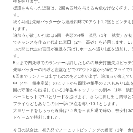
権を握ります。
援護をもらった近藤は、2回も四球を与えるも危なげなく抑え、
す。
続く4回は先頭バッターから連続四球で0アウト1,2塁とピンチ
けます。
追加点が欲しい打線は5回 先頭の4番 茂見（1年 就実）が
でチャンスを作ると代走に宮田（2年 高砂）を起用します。1
ロの間に代走の宮田が俊足を飛ばしホームへ還り1点を追加し、5
す。
5回まで四死球でのランナーは許したものの無安打無失点ピッチ
先頭バッターの四球と盗塁などで0アウト3塁から犠牲フライで1
6回までランナーは出すもののあと1本が出ず、追加点が奪えて
中（4年 相生産業）のヒットから四球や相手のミスもあり1点を
回の守備から出場している1年生キャッチャーの網本（1年 浜
ベースヒットで7-1とリードを拡げます。さらに押し出し四球と
フライなどもありこの回一挙に6点を奪い10-1とします。
大量リードをもらった近藤は7回裏を三者凡退で締め、被安打0の
ドゲームで勝利しました。
今日の試合は、初先発でノーヒットピッチングの近藤（1年 倉