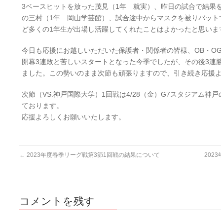
3ベースヒットを放った茂見（1年 就実）、昨日の試合で結果を
の三村（1年 岡山学芸館）、試合途中からマスクを被りバット
ど多くの1年生が出場し活躍してくれたことはよかったと思いま
今日も応援にお越しいただいた保護者・関係者の皆様、OB・O
開幕3連敗と苦しいスタートとなった今季でしたが、その後3連
ました。この勢いのまま次節も頑張りますので、引き続き応援
次節（VS.神戸国際大学）1回戦は4/28（金）G7スタジアム神
ております。
応援よろしくお願いいたします。
←
2023年度春季リーグ戦第3節1回戦の結果について
202
コメントを残す