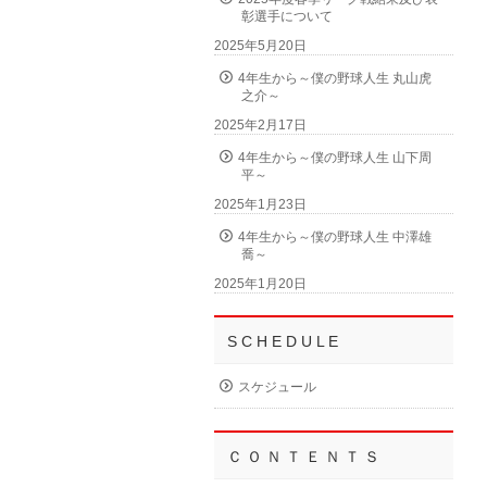
彰選手について
2025年5月20日
4年生から～僕の野球人生 丸山虎
之介～
2025年2月17日
4年生から～僕の野球人生 山下周
平～
2025年1月23日
4年生から～僕の野球人生 中澤雄
喬～
2025年1月20日
S C H E D U L E
スケジュール
Ｃ Ｏ Ｎ Ｔ Ｅ Ｎ Ｔ Ｓ