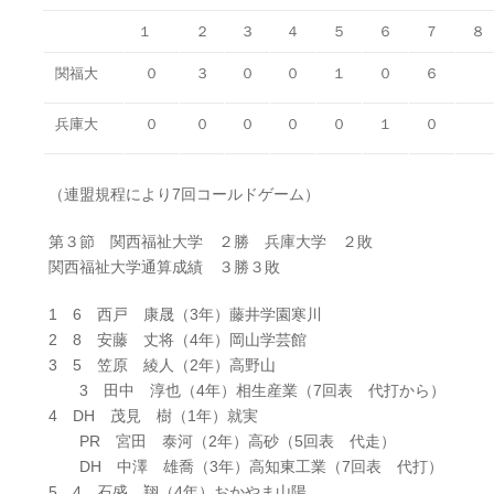
１
２
３
４
５
６
７
８
関福大
０
３
０
０
１
０
６
兵庫大
０
０
０
０
０
１
０
（連盟規程により7回コールドゲーム）
第３節 関西福祉大学 ２勝 兵庫大学 ２敗
関西福祉大学通算成績 ３勝３敗
1 6 西戸 康晟（3年）藤井学園寒川
2 8 安藤 丈将（4年）岡山学芸館
3 5 笠原 綾人（2年）高野山
3 田中 淳也（4年）相生産業（7回表 代打から）
4 DH 茂見 樹（1年）就実
PR 宮田 泰河（2年）高砂（5回表 代走）
DH 中澤 雄喬（3年）高知東工業（7回表 代打）
5 4 石盛 翔（4年）おかやま山陽