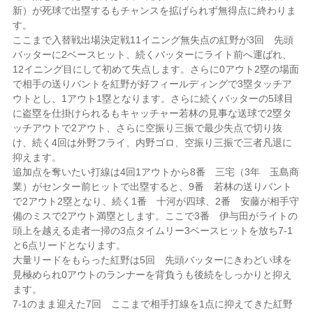
新）が死球で出塁するもチャンスを拡げられず無得点に終わりま
す。
ここまで入替戦出場決定戦11イニング無失点の紅野が3回 先頭
バッターに2ベースヒット、続くバッターにライト前へ運ばれ、
12イニング目にして初めて失点します。さらに0アウト2塁の場面
で相手の送りバントを紅野が好フィールディングで3塁タッチア
ウトとし、1アウト1塁となります。さらに続くバッターの5球目
に盗塁を仕掛けられるもキャッチャー若林の見事な送球で2塁タ
ッチアウトで2アウト、さらに空振り三振で最少失点で切り抜
け、続く4回は外野フライ、内野ゴロ、空振り三振で三者凡退に
抑えます。
追加点を奪いたい打線は4回1アウトから8番 三宅（3年 玉島商
業）がセンター前ヒットで出塁すると、9番 若林の送りバント
で2アウト2塁となり、続く1番 十河が四球、2番 安藤が相手守
備のミスで2アウト満塁とします。ここで3番 伊与田がライトの
頭上を越える走者一掃の3点タイムリー3ベースヒットを放ち7-1
と6点リードとなります。
大量リードをもらった紅野は5回 先頭バッターにきわどい球を
見極められ0アウトのランナーを背負うも後続をしっかりと抑え
ます。
7-1のまま迎えた7回 ここまで相手打線を1点に抑えてきた紅野