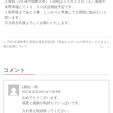
入替戦（VS.神戸国際大学）１回戦は１０月２３日（土）南港中
央野球場にて１２：００試合開始予定です。
１部昇格まであと２勝、しっかりと準備して入替戦に臨みたいと
思います。
引き続き応援よろしくお願いいたします。
←
2021年度秋季入替戦出場決定戦2回
OB会からボールの寄付をいただきまし
戦の結果について
た。
→
コメント
1期生一同
2021年10月18日 at 7:38 PM
おめでとうございます。
感度と感謝の気持ちでいっぱいです。
入れ替え戦頑張ってください。