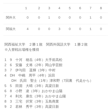
１
２
３
４
５
６
７
８
関外大
０
０
１
０
０
０
１
０
関福大
４
０
０
３
０
０
１
０
関西福祉大学 ２勝１敗 関西外国語大学 １勝２敗
※入替戦出場権を獲得
1 9 十河 穂岳（4年）大手前高松
2 6 安藤 丈将（2年）岡山学芸館
3 7 伊与田 遥輝（3年）中村
4 DH 中嶋 周平（4年）浜田
DH 氏田 聖士（1年）津和野（7回裏 代走から）
5 5 田淵 大晴（3年）高梁日新
6 8 小野 凌（3年）おかやま山陽
7 4 利光 康生（3年）おかやま山陽
8 3 三宅 択実（3年）玉島商業
9 2 若林 秀平（3年）高梁日新