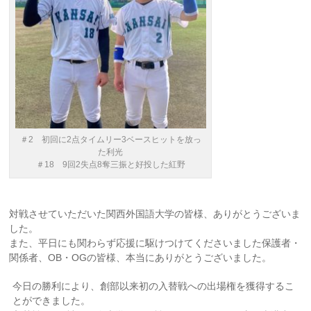
＃2 初回に2点タイムリー3ベースヒットを放っ
た利光
＃18 9回2失点8奪三振と好投した紅野
対戦させていただいた関西外国語大学の皆様、ありがとうございま
した。
また、平日にも関わらず応援に駆けつけてくださいました保護者・
関係者、OB・OGの皆様、本当にありがとうございました。
今日の勝利により、創部以来初の入替戦への出場権を獲得するこ
とができました。