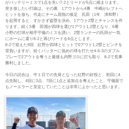
がバッテリーミスで1点を失い7-2とリードが5点に縮まります。
突き放したい打線は、その裏 1アウトから4番 中嶋がレフトへ
ヒットを放ち、代走にチーム屈指の俊足 氏田（1年 津和野）
を起用すると、すかさず盗塁を決め、1アウト2塁とチャンスを作
ります。続く5番 田淵が四球を選び1アウト1,2塁となり、6番
小野の打球が相手守備のミスを誘い、2塁ランナーの氏田が一気
にホームに還り8-2と再びリードを6点とします。
8-2で迎えた9回 紅野が四球とヒットで0アウト1,2塁とピンチを
背負いますが、続くバッターに低めの球を打たせ4-6-3のダブル
プレーで2アウトを奪うと最後も内野ゴロに打ち取り、8-2で見事
勝利しました。
今日の試合は、中１日での先発となった紅野の好投と、初回に4
点先制し、4回に3点、7回に1点と追加点を奪えたこと、守備面で
もノーエラーと安定していたことは非常によかったと思います。