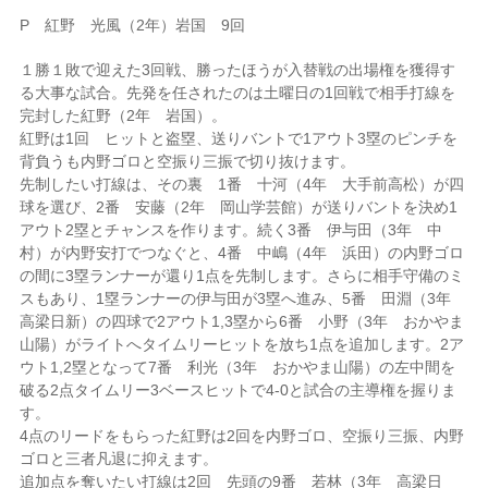
P 紅野 光風（2年）岩国 9回
１勝１敗で迎えた3回戦、勝ったほうが入替戦の出場権を獲得す
る大事な試合。先発を任されたのは土曜日の1回戦で相手打線を
完封した紅野（2年 岩国）。
紅野は1回 ヒットと盗塁、送りバントで1アウト3塁のピンチを
背負うも内野ゴロと空振り三振で切り抜けます。
先制したい打線は、その裏 1番 十河（4年 大手前高松）が四
球を選び、2番 安藤（2年 岡山学芸館）が送りバントを決め1
アウト2塁とチャンスを作ります。続く3番 伊与田（3年 中
村）が内野安打でつなぐと、4番 中嶋（4年 浜田）の内野ゴロ
の間に3塁ランナーが還り1点を先制します。さらに相手守備のミ
スもあり、1塁ランナーの伊与田が3塁へ進み、5番 田淵（3年
高梁日新）の四球で2アウト1,3塁から6番 小野（3年 おかやま
山陽）がライトへタイムリーヒットを放ち1点を追加します。2ア
ウト1,2塁となって7番 利光（3年 おかやま山陽）の左中間を
破る2点タイムリー3ベースヒットで4-0と試合の主導権を握りま
す。
4点のリードをもらった紅野は2回を内野ゴロ、空振り三振、内野
ゴロと三者凡退に抑えます。
追加点を奪いたい打線は2回 先頭の9番 若林（3年 高梁日