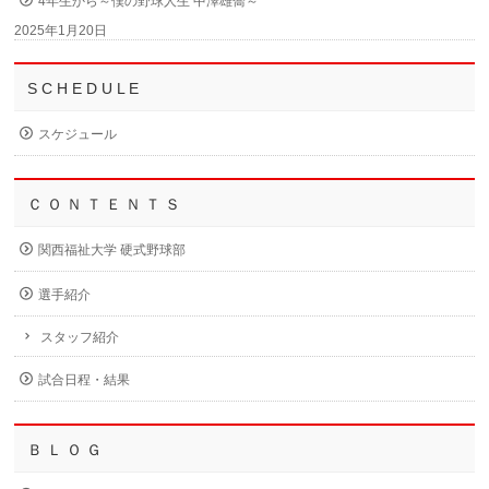
4年生から～僕の野球人生 中澤雄喬～
2025年1月20日
S C H E D U L E
スケジュール
Ｃ Ｏ Ｎ Ｔ Ｅ Ｎ Ｔ Ｓ
関西福祉大学 硬式野球部
選手紹介
スタッフ紹介
試合日程・結果
Ｂ Ｌ Ｏ Ｇ