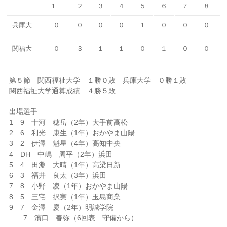
１
２
３
４
５
６
７
８
兵庫大
０
０
０
０
１
０
０
０
関福大
０
３
１
１
０
１
０
０
第５節 関西福祉大学 １勝０敗 兵庫大学 ０勝１敗
関西福祉大学通算成績 ４勝５敗
出場選手
1 9 十河 穂岳（2年）大手前高松
2 6 利光 康生（1年）おかやま山陽
3 2 伊澤 魁星（4年）高知中央
4 DH 中嶋 周平（2年）浜田
5 4 田淵 大晴（1年）高梁日新
6 3 福井 良太（3年）浜田
7 8 小野 凌（1年）おかやま山陽
8 5 三宅 択実（1年）玉島商業
9 7 金澤 慶（2年）明誠学院
7 濱口 春弥（6回表 守備から）