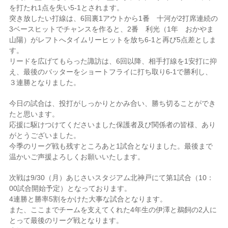
を打たれ1点を失い5-1とされます。
突き放したい打線は、6回裏1アウトから1番 十河が2打席連続の
3ベースヒットでチャンスを作ると、2番 利光（1年 おかやま
山陽）がレフトへタイムリーヒットを放ち6-1と再び5点差としま
す。
リードを広げてもらった諏訪は、6回以降、相手打線を1安打に抑
え、最後のバッターをショートフライに打ち取り6-1で勝利し、
３連勝となりました。
今日の試合は、投打がしっかりとかみ合い、勝ち切ることができ
たと思います。
応援に駆けつけてくださいました保護者及び関係者の皆様、あり
がとうございました。
今季のリーグ戦も残すところあと1試合となりました。最後まで
温かいご声援よろしくお願いいたします。
次戦は9/30（月）あじさいスタジアム北神戸にて第1試合（10：
00試合開始予定）となっております。
4連勝と勝率5割をかけた大事な試合となります。
また、ここまでチームを支えてくれた4年生の伊澤と鵜飼の2人に
とって最後のリーグ戦となります。