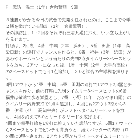
P 諏訪 温士（1年）倉敷鷲羽 9回
３連勝がかかる今日の試合で先発を任されたのは、ここまで今季
２勝を挙げている諏訪（1年 倉敷鷲羽）。
その諏訪は、1・2回をそれぞれ三者凡退に抑え、いい立ち上がり
を見せます。
打線は、2回裏 4番 中嶋（2年 浜田）、5番 田淵（1年 高
梁日新）の連打でチャンスを作ると、6番 福井（3年 浜田）が
あわやホームランという当たりの先制2点タイムリー3ベースヒッ
トを放ち、2アウトになった後、1番 十河（2年 大手前高松）
の2ベースヒットでもう1点追加し、3-0と試合の主導権を握りま
す。
3回1アウトから4番 中嶋、5番 田淵の連打で1アウト2,3塁とチ
ャンスを作り、前の打席に先制タイムリー3ベースヒットの6番
福井は敬遠で歩き満塁とし、7番 小野（1年 おかやま山陽）の
タイムリー内野安打で1点を追加し、4回にも2アウト3塁から3
番 伊澤（4年 高知中央）がレフトへタイムリーヒットを放
ち、4回を終えて5-0とリードをリードを広げます。
4回まで相手打線を1安打に抑えていた諏訪ですが、5回1アウトか
ら2ベースヒットでピンチを背負うと、続くバッターの内野ゴロ
の間に3塁へ進まれ、2アウト3塁からライトへタイムリーヒット