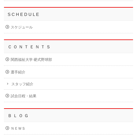
S C H E D U L E
スケジュール
Ｃ Ｏ Ｎ Ｔ Ｅ Ｎ Ｔ Ｓ
関西福祉大学 硬式野球部
選手紹介
スタッフ紹介
試合日程・結果
Ｂ Ｌ Ｏ Ｇ
ＮＥＷＳ