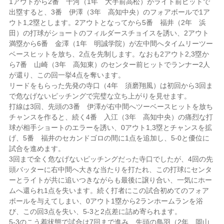
1アウトから2番 十河（1年 大手前高松）がライト前ヒットで
出塁すると、3番 伊澤（3年 高知中央）のフォアボールで1ア
ウト1,2塁とします。2アウトとなってから5番 福井（2年 浜
田）の打球がショートのフィルダースチョイスを誘い、2アウト
満塁から6番 金澤（1年 明誠学院）が左中間へタイムリーツー
ベースヒットを放ち、2点を先制します。なおも2アウト2,3塁か
ら7番 山崎（3年 高知東）のセンター前ヒットでランナー2人
が還り、この回一挙4点を奪います。
リードをもらった先発の寺口（4年 須磨翔風）は初回から3回ま
で危なげないピッチングで完璧な立ち上がりを見せます。
打線は3回、先頭の3番 伊澤が右中間へツーベースヒットを放ち
チャンスを作ると、続く4番 入江（3年 高知中央）の痛烈な打
球が相手ショートのエラーを誘い、0アウト1,3塁とチャンスを拡
げ、5番 福井のセカンドゴロの間に1点を追加し、5-0と優位に
試合を進めます。
3回まで全く危なげないピッチングだった寺口でしたが、4回の先
頭バッターに右中間へ大きな当たりを打たれ、この打球にセンタ
ーとライトが共に追いつきながらも最後に譲り合い、一気にホー
ムへ還られ1点を失います。続く打者にこの試合初めてのフォア
ボールを与えてしまい、0アウト1塁から2ランホームランを浴
び、この回3点を失い、5-3と2点差に詰め寄られます。
5-3のこう着状態で試合は7回まで進み、先頭の鳥羽（2年 岡山