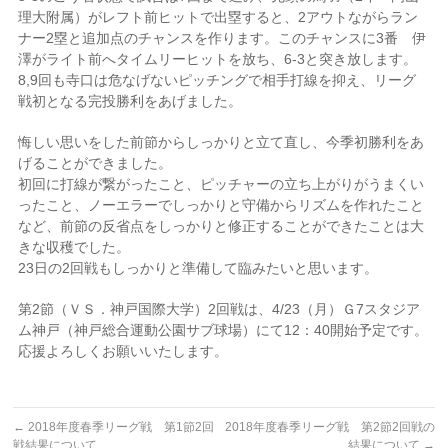
理大附属）がレフト前ヒットで出塁すると、2アウトながらラン
ナー2塁と追加点のチャンスを作ります。このチャンスに3番 伊
澤がライト前へタイムリーヒットを放ち、6-3と突き放します。
8,9回も寺口は危なげないピッチングで相手打線を抑え、リーグ
戦初となる完投勝利をあげました。
悔しい思いをした前節からしっかりと立て直し、今季初勝利をあ
げることができました。
初回に打線が繋がったこと、ピッチャーの立ち上がりがうまくい
ったこと、ノーエラーでしっかりと守備からリズムを作れたこと
など、前節の反省点をしっかりと修正することができたことは大
きな収穫でした。
23日の2回戦もしっかりと準備して臨みたいと思います。
第2節（ＶＳ．神戸国際大学）2回戦は、4/23（月）Ｇ7スタジア
ム神戸（神戸総合運動公園サブ球場）にて12：40開始予定です。
応援よろしくお願いいたします。
←
2018年度春季リーグ戦 第1節2回
2018年度春季リーグ戦 第2節2回戦の
戦結果について
結果について
→