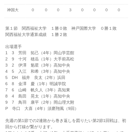
神国大
０
０
０
３
０
０
０
０
第１節 関西福祉大学 １勝０敗 神戸国際大学 ０勝１敗
関西福祉大学通算成績 １勝２敗
出場選手
1 3 芳田 拓己（4年）岡山学芸館
2 9 十河 穂岳（1年）大手前高松
3 2 伊澤 魁星（3年）高知中央
4 5 入江 和希（3年）高知中央
5 DH 福井 良太（2年）浜田
6 8 金澤 慶（1年）明誠学院
7 6 山崎 帆久人（3年）高知東
8 4 島田 晃太（1年）高知中央
9 7 鳥羽 康平（2年）岡山理大附
P 寺口 大喜（4年）須磨翔風（9回）
先週の第1節での2連敗から巻き返しを図りたい第2節1回戦は、初
回から打線が繋がります。