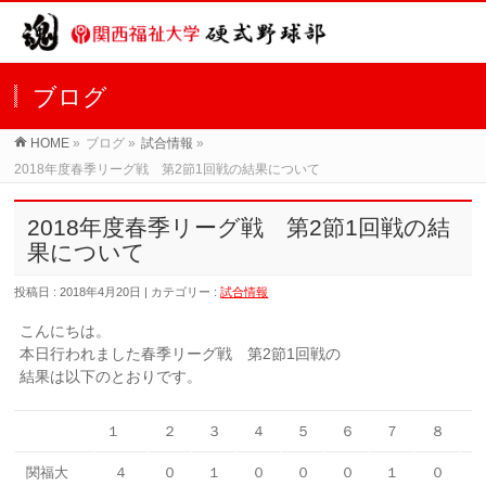
ブログ
HOME
»
ブログ »
試合情報
»
2018年度春季リーグ戦 第2節1回戦の結果について
2018年度春季リーグ戦 第2節1回戦の結
果について
投稿日 : 2018年4月20日 | カテゴリー :
試合情報
こんにちは。
本日行われました春季リーグ戦 第2節1回戦の
結果は以下のとおりです。
１
２
３
４
５
６
７
８
関福大
４
０
１
０
０
０
１
０