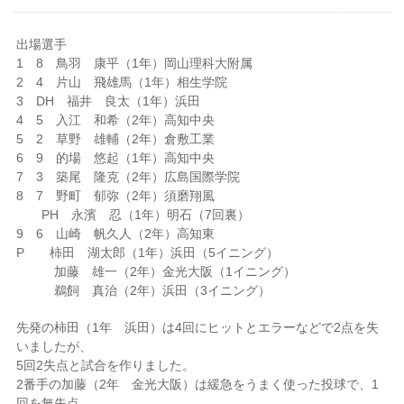
出場選手
1 8 鳥羽 康平（1年）岡山理科大附属
2 4 片山 飛雄馬（1年）相生学院
3 DH 福井 良太（1年）浜田
4 5 入江 和希（2年）高知中央
5 2 草野 雄輔（2年）倉敷工業
6 9 的場 悠起（1年）高知中央
7 3 築尾 隆克（2年）広島国際学院
8 7 野町 郁弥（2年）須磨翔風
PH 永濱 忍（1年）明石（7回裏）
9 6 山崎 帆久人（2年）高知東
P 柿田 湖太郎（1年）浜田（5イニング）
加藤 雄一（2年）金光大阪（1イニング）
鵜飼 真治（2年）浜田（3イニング）
先発の柿田（1年 浜田）は4回にヒットとエラーなどで2点を失
いましたが、
5回2失点と試合を作りました。
2番手の加藤（2年 金光大阪）は緩急をうまく使った投球で、1
回を無失点