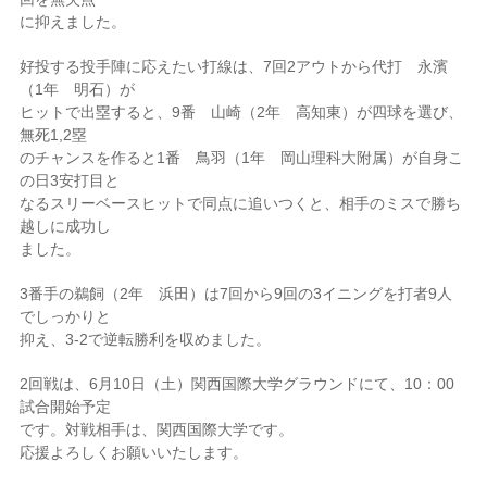
に抑えました。
好投する投手陣に応えたい打線は、7回2アウトから代打 永濱
（1年 明石）が
ヒットで出塁すると、9番 山崎（2年 高知東）が四球を選び、
無死1,2塁
のチャンスを作ると1番 鳥羽（1年 岡山理科大附属）が自身こ
の日3安打目と
なるスリーベースヒットで同点に追いつくと、相手のミスで勝ち
越しに成功し
ました。
3番手の鵜飼（2年 浜田）は7回から9回の3イニングを打者9人
でしっかりと
抑え、3-2で逆転勝利を収めました。
2回戦は、6月10日（土）関西国際大学グラウンドにて、10：00
試合開始予定
です。対戦相手は、関西国際大学です。
応援よろしくお願いいたします。