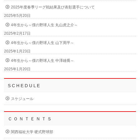
2025年度春季リーグ戦結果及び表彰選手について
2025年5月20日
4年生から～僕の野球人生 丸山虎之介～
2025年2月17日
4年生から～僕の野球人生 山下周平～
2025年1月23日
4年生から～僕の野球人生 中澤雄喬～
2025年1月20日
S C H E D U L E
スケジュール
Ｃ Ｏ Ｎ Ｔ Ｅ Ｎ Ｔ Ｓ
関西福祉大学 硬式野球部