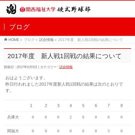
ブログ
HOME
»
ブログ »
試合情報
»
2017年度 新人戦1回戦の結果について
2017年度 新人戦1回戦の結果について
投稿日 : 2017年6月5日 | カテゴリー :
試合情報
おはようございます。
昨日行われました2017年度新人戦1回戦の結果は次のとおりで
す。
1
2
3
4
5
6
7
8
兵庫大
0
0
0
2
0
0
0
0
関福大
0
0
0
0
0
0
3
0