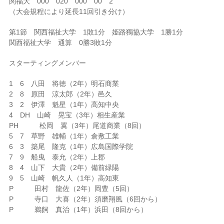
関福大 000 020 000 00 2
（大会規程により延長11回引き分け）
第1節 関西福祉大学 1敗1分 姫路獨協大学 1勝1分
関西福祉大学 通算 0勝3敗1分
スターティングメンバー
1 6 八田 将徳（2年）明石商業
2 8 原田 涼太郎（2年）邑久
3 2 伊澤 魁星（1年）高知中央
4 DH 山崎 晃宝（3年）相生産業
PH 松岡 翼（3年）尾道商業（8回）
5 7 草野 雄輔（1年）倉敷工業
6 3 築尾 隆克（1年）広島国際学院
7 9 船曳 泰允（2年）上郡
8 4 山下 大貴（2年）備前緑陽
9 5 山崎 帆久人（1年）高知東
P 田村 龍佐（2年）岡豊（5回）
P 寺口 大喜（2年）須磨翔風（6回から）
P 鵜飼 真治（1年）浜田（8回から）