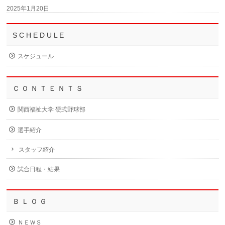
2025年1月20日
S C H E D U L E
スケジュール
Ｃ Ｏ Ｎ Ｔ Ｅ Ｎ Ｔ Ｓ
関西福祉大学 硬式野球部
選手紹介
スタッフ紹介
試合日程・結果
Ｂ Ｌ Ｏ Ｇ
ＮＥＷＳ