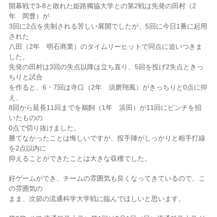
開幕戦で3-8と敗れた姫路獨協大学との第2戦は先発の田村（2
年 岡豊）が
3回に2点を先制される苦しい展開でしたが、5回に今日1番に起用
された
八田（2年 明石商業）のタイムリーヒットで同点に追いつきま
した。
先発の田村は3回の失点以降は立ち直り、5回を投げ2失点ときっ
ちりと試合
を作ると、6・7回は寺口（2年 須磨翔風）がきっちりと0点に抑
え、
8回から延長11回までを鵜飼（1年 浜田）が11回にピンチを招
いたものの
0点で切り抜けました。
勝てなかったことは悔しいですが、投手陣がしっかりと相手打線
を2点以内に
抑えることができたことは大きな収穫でした。
好ゲームができ、チームの雰囲気も良くなってきているので、こ
の雰囲気の
まま、次節の流通科学大学戦に臨んでほしいと思います。