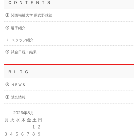
Ｃ Ｏ Ｎ Ｔ Ｅ Ｎ Ｔ Ｓ
関西福祉大学 硬式野球部
選手紹介
スタッフ紹介
試合日程・結果
Ｂ Ｌ Ｏ Ｇ
ＮＥＷＳ
試合情報
2026年8月
月
火
水
木
金
土
日
1
2
3
4
5
6
7
8
9