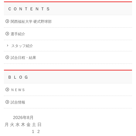
Ｃ Ｏ Ｎ Ｔ Ｅ Ｎ Ｔ Ｓ
関西福祉大学 硬式野球部
選手紹介
スタッフ紹介
試合日程・結果
Ｂ Ｌ Ｏ Ｇ
ＮＥＷＳ
試合情報
2026年8月
月
火
水
木
金
土
日
1
2