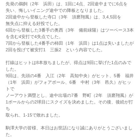
先発の鵜飼（2年 浜田）は、1回に4点、2回途中までに6点を
失い、悔しいイニング途中での降板となりました。
2回途中から登板した寺口（3年 須磨翔風）は、3,4,5回を
無失点に抑える好投でした。
6回から登板した3番手の奥西（3年 備前緑陽）はツーベース3本
を含む4安打で4失点でした。
7回から登板した4番手の柿田（1年 浜田）は1点は失いましたが
2回を投げて被安打1 三振2 という内容でした。
打線はヒットは8本放ちましたが、得点は9回に挙げた1点のみで
した。
9回は、先頭の4番 入江（2年 高知中央）がヒット、5番 福井
（1年 浜田）がフォアボール、6番 中村（3年 邑久）がヒッ
トで
ノーアウト満塁とし、途中出場の7番 野町（2年 須磨翔風）が
1ボールからの2球目にスクイズを決めました。その後、後続が打
ち
取られ、1-15で敗れました。
駒澤大学の皆様、本日はお世話になり誠にありがとうございまし
た。