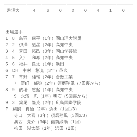
駒澤大
４
６
０
０
０
４
１
０
出場選手
1 8 鳥羽 康平（1年）岡山理大附属
2 2 伊澤 魁星（2年）高知中央
3 4 芳田 拓己（3年）岡山学芸館
4 5 入江 和希（2年）高知中央
5 6 福井 良太（1年）浜田
6 DH 中村 彰克（3年）邑久
7 7 草野 雄輔（2年）倉敷工業
7 野町 郁弥（2年）須磨翔風（7回裏から）
8 9 的場 悠起（1年）高知中央
9 永濱 忍（1年）明石（5回裏から）
9 3 築尾 隆克（2年）広島国際学院
P 鵜飼 真治（2年）浜田（1回1/3）
寺口 大喜（3年）須磨翔風（3回2/3）
奥西 亮介（3年）備前緑陽（1回）
柿田 湖太郎（1年）浜田（2回）