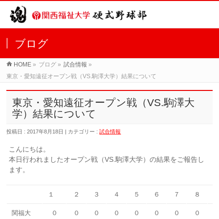
ブログ
HOME
»
ブログ »
試合情報
»
東京・愛知遠征オープン戦（VS.駒澤大学）結果について
東京・愛知遠征オープン戦（VS.駒澤大
学）結果について
投稿日 : 2017年8月18日 | カテゴリー :
試合情報
こんにちは。
本日行われましたオープン戦（VS.駒澤大学）の結果をご報告し
ます。
１
２
３
４
５
６
７
８
関福大
０
０
０
０
０
０
０
０