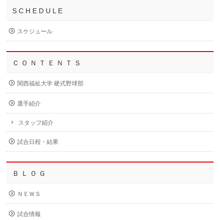
S C H E D U L E
スケジュール
Ｃ Ｏ Ｎ Ｔ Ｅ Ｎ Ｔ Ｓ
関西福祉大学 硬式野球部
選手紹介
スタッフ紹介
試合日程・結果
Ｂ Ｌ Ｏ Ｇ
ＮＥＷＳ
試合情報