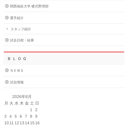
関西福祉大学 硬式野球部
選手紹介
スタッフ紹介
試合日程・結果
Ｂ Ｌ Ｏ Ｇ
ＮＥＷＳ
試合情報
2026年8月
月
火
水
木
金
土
日
1
2
3
4
5
6
7
8
9
10
11
12
13
14
15
16