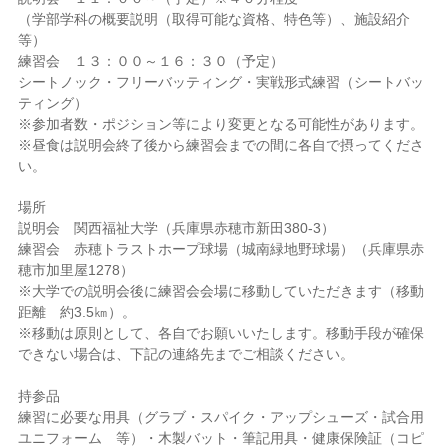
（学部学科の概要説明（取得可能な資格、特色等）、施設紹介
等）
練習会 １３：００～１６：３０（予定）
シートノック・フリーバッティング・実戦形式練習（シートバッ
ティング）
※参加者数・ポジション等により変更となる可能性があります。
※昼食は説明会終了後から練習会までの間に各自で摂ってくださ
い。
場所
説明会 関西福祉大学（兵庫県赤穂市新田380-3）
練習会 赤穂トラストホープ球場（城南緑地野球場）（兵庫県赤
穂市加里屋1278）
※大学での説明会後に練習会会場に移動していただきます（移動
距離 約3.5㎞）。
※移動は原則として、各自でお願いいたします。移動手段が確保
できない場合は、下記の連絡先までご相談ください。
持参品
練習に必要な用具（グラブ・スパイク・アップシューズ・試合用
ユニフォーム 等）・木製バット・筆記用具・健康保険証（コピ